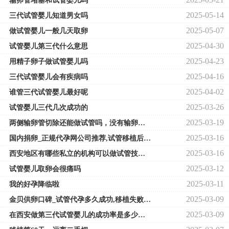
输卵管堵塞和试管婴儿吗
2025-05-14
三代试管婴儿知道男女吗
2025-05-07
做试管婴儿一般几天取卵
2025-04-30
试管婴儿第三代什么意思
2025-04-23
用精子卵子做试管婴儿吗
2025-04-16
三代试管婴儿会有疾病吗
2025-04-02
谁管三代试管婴儿最好呢
2025-03-26
试管婴儿三代几次成功的
2025-03-19
两侧输卵管切除还能做试管吗，没有输卵管试管方案流程解读
2025-03-16
国内捐卵_正规代孕网公司推荐,试管移植后黄金48小时内拉肚子会影响胚胎着床
2025-03-16
西安地区有哪些私立的机构可以做试管技术！西安哪家试管婴儿做的好！
2025-03-12
试管婴儿取卵会很痛吗
2025-03-11
我的好孕降临啦
2025-03-09
金贝供卵口碑_试管代孕多久成功,移植失败后D3胚胎不着床在女性体内能存活几
2025-03-09
在西安做第三代试管婴儿的成功率是多少！西安唐都三代试管费用！